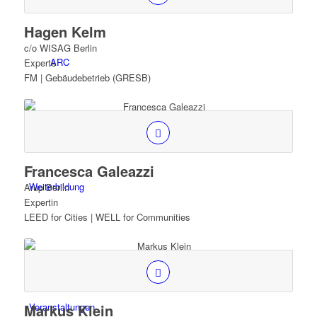
Hagen Kelm
c/o WISAG Berlin
ARC
Experte
FM | Gebäudebetrieb (GRESB)
Francesca Galeazzi
Weiterbildung
Arup Berlin
Expertin
LEED for Cities | WELL for Communities
Markus Klein
Veranstaltungen